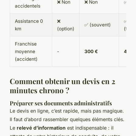
❌ Non
❌ Non
✅ Inc
accidentels
Assistance 0
❌
✅
✅ (souvent)
km
(option)
(touj
Franchise
moyenne
-
300 €
400 
(accident)
Comment obtenir un devis en 2
minutes chrono ?
Préparer ses documents administratifs
Le devis en ligne, c’est rapide, mais pas magique.
Il faut d’abord rassembler quelques éléments clés.
Le
relevé d’information
est indispensable : il