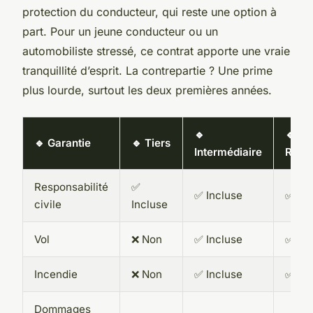
protection du conducteur, qui reste une option à
part. Pour un jeune conducteur ou un
automobiliste stressé, ce contrat apporte une vraie
tranquillité d’esprit. La contrepartie ? Une prime
plus lourde, surtout les deux premières années.
🔹
🔹 To
🔹 Garantie
🔹 Tiers
Intermédiaire
Risq
Responsabilité
✅
✅ Incluse
✅ Inc
civile
Incluse
Vol
❌ Non
✅ Incluse
✅ Inc
Incendie
❌ Non
✅ Incluse
✅ Inc
Dommages