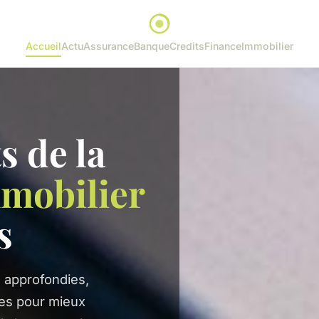
Accueil
Actu
Assurance
Banque
Credits
Finance
Immobilier
s de la
mobilier
s
 approfondies,
tes pour mieux