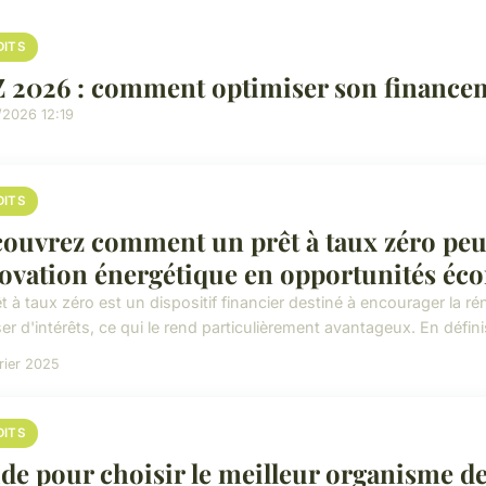
DITS
 2026 : comment optimiser son finance
/2026 12:19
DITS
ouvrez comment un prêt à taux zéro peut
ovation énergétique en opportunités é
êt à taux zéro est un dispositif financier destiné à encourager la
r d'intérêts, ce qui le rend particulièrement avantageux. En défini
rier 2025
DITS
de pour choisir le meilleur organisme d