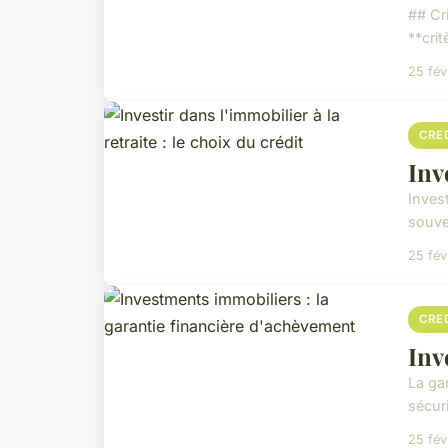
## Cr
**crit
25 fév
CRE
Inv
Invest
souve
25 fév
CRE
Inv
La ga
sécuri
25 fév