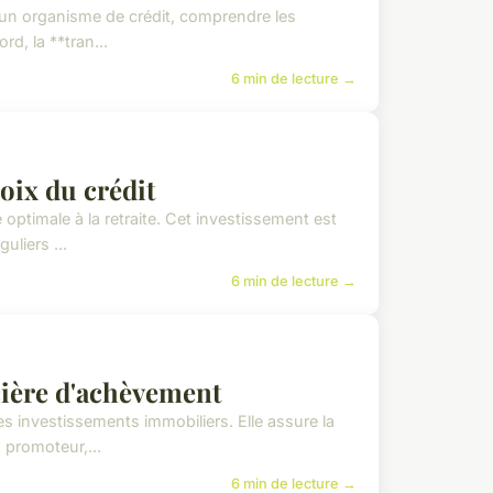
d'un organisme de crédit, comprendre les
rd, la **tran...
6 min de lecture →
hoix du crédit
e optimale à la retraite. Cet investissement est
liers ...
6 min de lecture →
cière d'achèvement
s investissements immobiliers. Elle assure la
 promoteur,...
6 min de lecture →