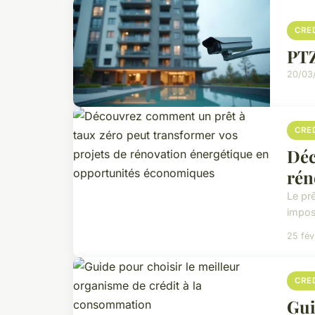
CRE
PTZ
20/03
CRE
Déc
rén
Le pr
impose
25 fév
CRE
Gui