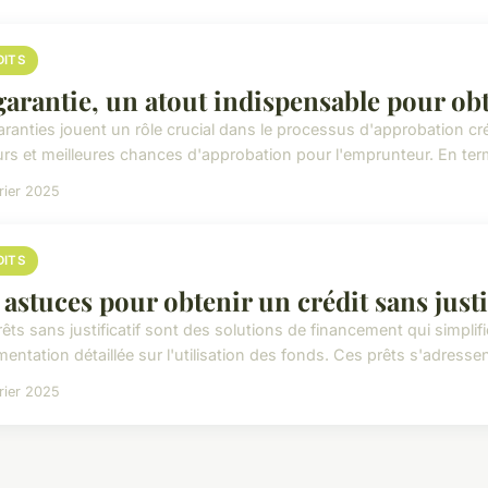
DITS
garantie, un atout indispensable pour obt
ranties jouent un rôle crucial dans le processus d'approbation créd
urs et meilleures chances d'approbation pour l'emprunteur. En term
rier 2025
DITS
 astuces pour obtenir un crédit sans justi
êts sans justificatif sont des solutions de financement qui simplifi
ntation détaillée sur l'utilisation des fonds. Ces prêts s'adressen
rier 2025