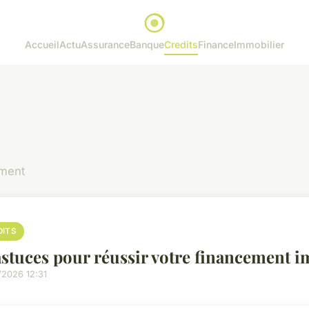
Accueil
Actu
Assurance
Banque
Credits
Finance
Immobilier
ement
DITS
astuces pour réussir votre financement 
/2026 12:31