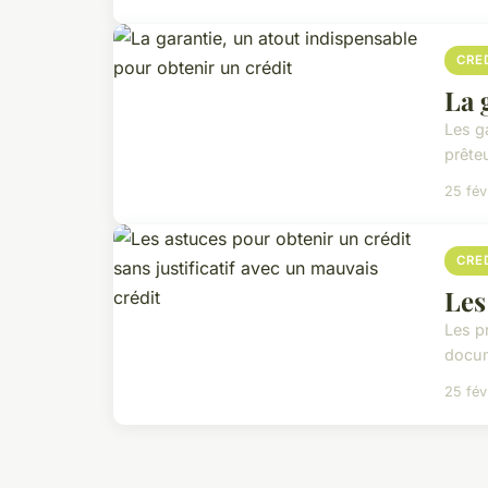
CRE
La 
Les ga
prête
25 fév
CRE
Les
Les pr
docume
25 fév