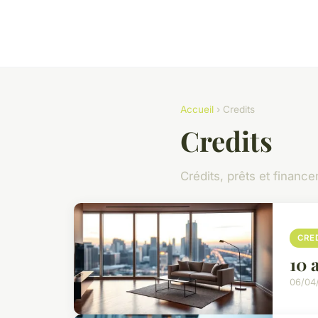
Accueil
› Credits
Credits
Crédits, prêts et financ
CRE
10 
06/04