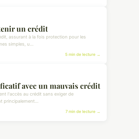
enir un crédit
it, assurant à la fois protection pour les
es simples, u...
5 min de lecture →
ficatif avec un mauvais crédit
ent l'accès au crédit sans exiger de
t principalement...
7 min de lecture →