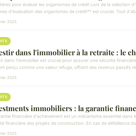
itères pour évaluer les organismes de crédit Lors de la sélection 
ères d'évaluation des organismes de crédit** est crucial. Tout d'abo
rier 2025
DITS
estir dans l'immobilier à la retraite : le c
ir dans l'immobilier est crucial pour assurer une sécurité financièr
nt perçu comme une valeur refuge, offrant des revenus passifs régu
rier 2025
DITS
estments immobiliers : la garantie finan
rantie financière d'achèvement est un mécanisme essentiel dans le
té financière des projets de construction. En cas de défaillance du
rier 2025