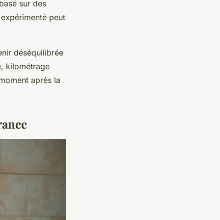
 basé sur des
r expérimenté peut
nir déséquilibrée
e, kilométrage
t moment après la
rance