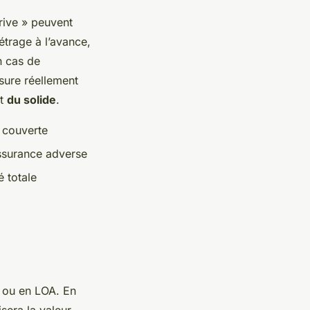
rive » peuvent
étrage à l’avance,
n cas de
sure réellement
nt
du solide
.
 couverte
assurance adverse
 totale
 ou en LOA. En
sera la valeur