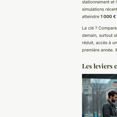
stationnement et 
simulations récen
atteindre
1 000 €
La clé ? Compare
demain, surtout s
réduit, accès à u
première année. I
Les leviers