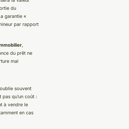
ortie du
a garantie «
mineur par rapport
immobilier
,
rance du prêt ne
rture mal
 oublie souvent
t pas qu’un coût :
nt à vendre le
notamment en cas