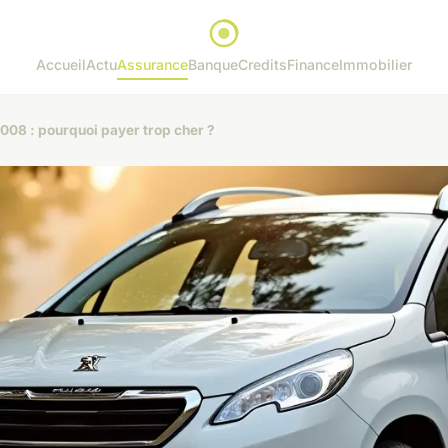
Accueil
Actu
Assurance
Banque
Credits
Finance
Immobilier
08 : pourquoi payer trop cher ?