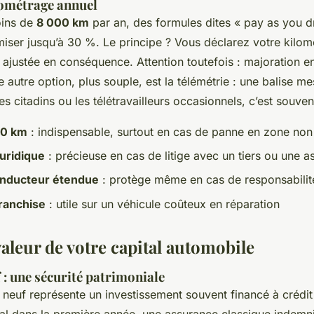
ilométrage annuel
oins de
8 000 km
par an, des formules dites « pay as you d
iser jusqu’à 30 %. Le principe ? Vous déclarez votre kilom
t ajustée en conséquence. Attention toutefois : majoration e
autre option, plus souple, est la télémétrie : une balise me
les citadins ou les télétravailleurs occasionnels, c’est souve
 0 km
: indispensable, surtout en cas de panne en zone non
juridique
: précieuse en cas de litige avec un tiers ou une 
onducteur étendue
: protège même en cas de responsabilité
ranchise
: utile sur un véhicule coûteux en réparation
valeur de votre capital automobile
f : une sécurité patrimoniale
euf représente un investissement souvent financé à crédit
otal dans la première année, une assurance classique indemni