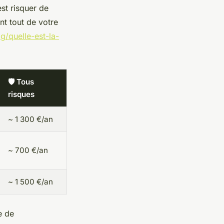
est risquer de
nt tout de votre
g/quelle-est-la-
🛡️ Tous
risques
~ 1 300 €/an
~ 700 €/an
~ 1 500 €/an
e de