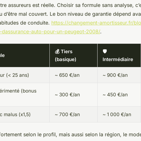
re assureurs est réelle. Choisir sa formule sans analyse, c’
u d’être mal couvert. Le bon niveau de garantie dépend ava
habitudes de conduite.
https://changement-amortisseur.fr/blo
e-dassurance-auto-pour-un-peugeot-2008/
.
💰 Tiers
🛡️
ule
(basique)
Intermédiaire
r (< 25 ans)
~ 650 €/an
~ 900 €/an
érimenté (bonus
~ 300 €/an
~ 450 €/an
 malus (x1,5)
~ 700 €/an
~ 1 000 €/an
 fortement selon le profil, mais aussi selon la région, le mod