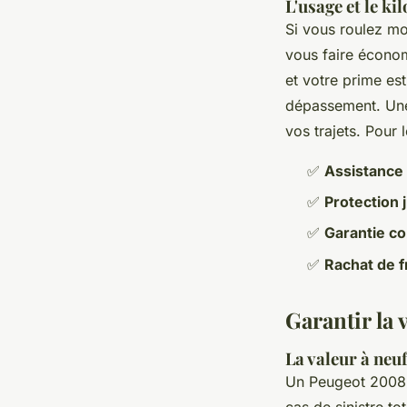
L'usage et le k
Si vous roulez m
vous faire économ
et votre prime es
dépassement. Une 
vos trajets. Pour 
✅
Assistance
✅
Protection 
✅
Garantie c
✅
Rachat de f
Garantir la 
La valeur à neu
Un Peugeot 2008 n
cas de sinistre t