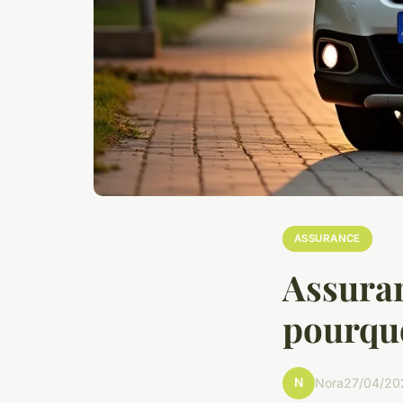
ASSURANCE
Assuran
pourquo
N
Nora
27/04/20