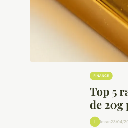
FINANCE
Top 5 r
de 20g 
I
Imran
23/04/20