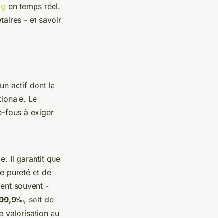
0g
en temps réel.
aires - et savoir
un actif dont la
tionale. Le
e-fous à exiger
. Il garantit que
de pureté et de
ent souvent -
99,9‰
, soit de
e valorisation au