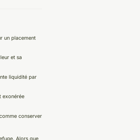
our un placement
leur et sa
nte liquidité par
nt exonérée
ut comme conserver
refuge. Alors que