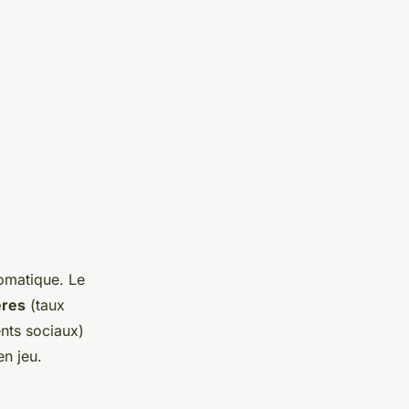
tomatique. Le
ères
(taux
nts sociaux)
en jeu.