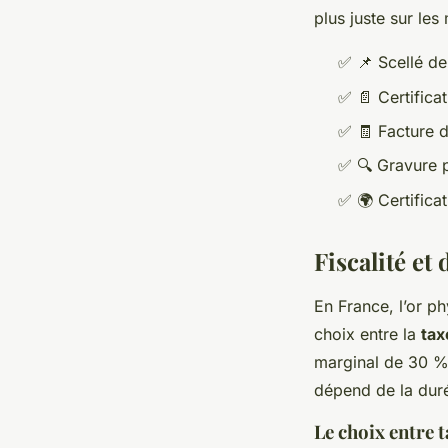
plus juste sur les
✅
📌
Scellé de
✅
📄
Certificat
✅
🧾
Facture d’
✅
🔍
Gravure p
✅
🌍
Certifica
Fiscalité et
En France, l’or ph
choix entre la
tax
marginal de 30 %,
dépend de la durée
Le choix entre t