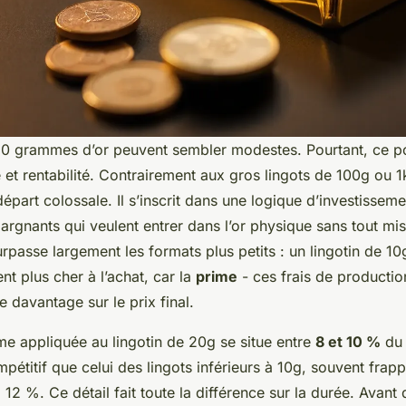
20 grammes d’or peuvent sembler modestes. Pourtant, ce po
é et rentabilité. Contrairement aux gros lingots de 100g ou 
part colossale. Il s’inscrit dans une logique d’investisseme
pargnants qui veulent entrer dans l’or physique sans tout mis
 surpasse largement les formats plus petits : un lingotin de 1
nt plus cher à l’achat, car la
prime
- ces frais de productio
se davantage sur le prix final.
ime appliquée au lingotin de 20g se situe entre
8 et 10 %
du 
pétitif que celui des lingots inférieurs à 10g, souvent frap
12 %. Ce détail fait toute la différence sur la durée. Avant d