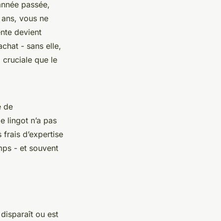
 année passée,
8 ans, vous ne
nte devient
achat - sans elle,
 cruciale que le
e de
e lingot n’a pas
 frais d’expertise
mps - et souvent
 disparaît ou est