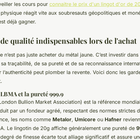
veiller les cours pour
connaitre le prix d'un lingot d'or de 2
 physique réagit vite aux soubresauts géopolitiques et monét
est déjà gagner.
 de qualité indispensables lors de l'achat
ce n’est pas juste acheter du métal jaune. C’est investir dans 
sa traçabilité, de sa pureté et de sa reconnaissance interna
 l’authenticité peut plomber la revente. Voici donc les gard
.
n LBMA et la pureté 999.9
London Bullion Market Association) est la référence mondiale
roduit par un fondeur agréé, respectant des normes strictes 
France, les noms comme
Metalor
,
Umicore
ou
Hafner
revienn
MA. Le lingotin de 20g affiche généralement une pureté de
9
 degré de finesse écarte tout alliage significatif et assure un