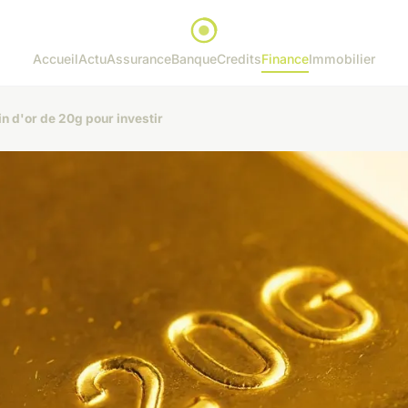
Accueil
Actu
Assurance
Banque
Credits
Finance
Immobilier
in d'or de 20g pour investir